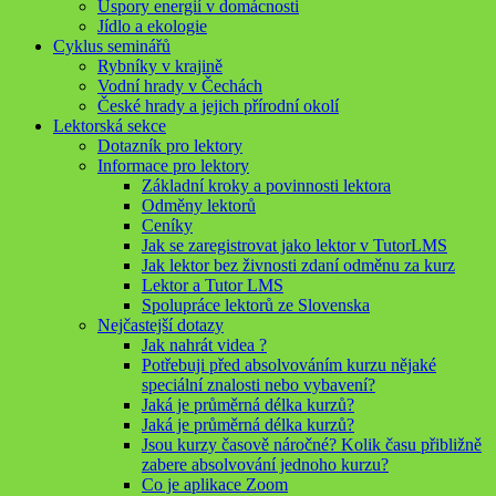
Úspory energií v domácnosti
Jídlo a ekologie
Cyklus seminářů
Rybníky v krajině
Vodní hrady v Čechách
České hrady a jejich přírodní okolí
Lektorská sekce
Dotazník pro lektory
Informace pro lektory
Základní kroky a povinnosti lektora
Odměny lektorů
Ceníky
Jak se zaregistrovat jako lektor v TutorLMS
Jak lektor bez živnosti zdaní odměnu za kurz
Lektor a Tutor LMS
Spolupráce lektorů ze Slovenska
Nejčastejší dotazy
Jak nahrát videa ?
Potřebuji před absolvováním kurzu nějaké
speciální znalosti nebo vybavení?
Jaká je průměrná délka kurzů?
Jaká je průměrná délka kurzů?
Jsou kurzy časově náročné? Kolik času přibližně
zabere absolvování jednoho kurzu?
Co je aplikace Zoom