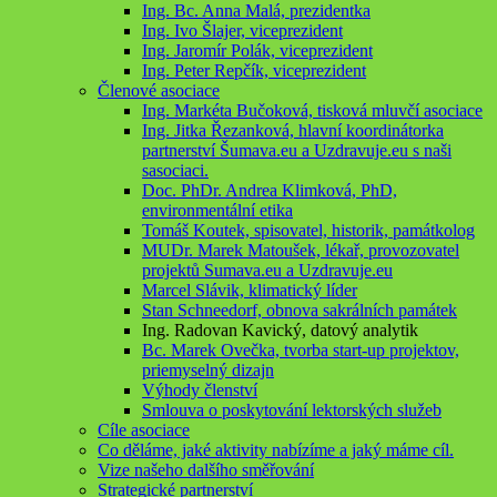
Ing. Bc. Anna Malá, prezidentka
Ing. Ivo Šlajer, viceprezident
Ing. Jaromír Polák, viceprezident
Ing. Peter Repčík, viceprezident
Členové asociace
Ing. Markéta Bučoková, tisková mluvčí asociace
Ing. Jitka Řezanková, hlavní koordinátorka
partnerství Šumava.eu a Uzdravuje.eu s naši
sasociaci.
Doc. PhDr. Andrea Klimková, PhD,
environmentální etika
Tomáš Koutek, spisovatel, historik, památkolog
MUDr. Marek Matoušek, lékař, provozovatel
projektů Sumava.eu a Uzdravuje.eu
Marcel Slávik, klimatický líder
Stan Schneedorf, obnova sakrálních památek
Ing. Radovan Kavický, datový analytik
Bc. Marek Ovečka, tvorba start-up projektov,
priemyselný dizajn
Výhody členství
Smlouva o poskytování lektorských služeb
Cíle asociace
Co děláme, jaké aktivity nabízíme a jaký máme cíl.
Vize našeho dalšího směřování
Strategické partnerství