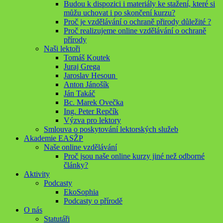
Budou k dispozici i materiály ke stažení, které si
můžu uchovat i po skončení kurzu?
Proč je vzdělávání o ochraně přirody důležité ?
Proč realizujeme online vzdělávání o ochraně
přírody
Naši lektoři
Tomáš Koutek
Juraj Grega
Jaroslav Hesoun
Anton Jánošík
Ján Takáč
Bc. Marek Ovečka
Ing. Peter Repčík
Výzva pro lektory
Smlouva o poskytování lektorských služeb
Akademie EASŽP
Naše online vzdělávání
Proč jsou naše online kurzy jiné než odborné
články?
Aktivity
Podcasty
EkoSophia
Podcasty o přírodě
O nás
Statutáři