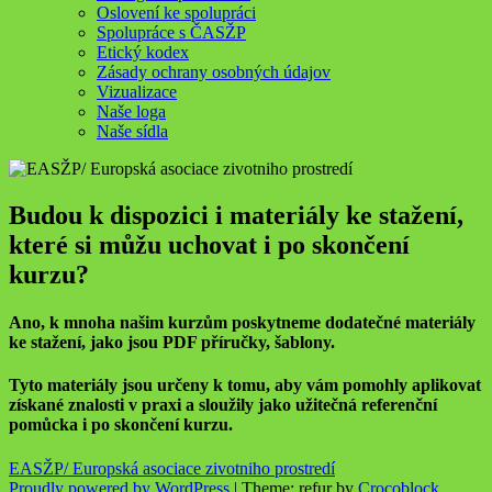
Oslovení ke spolupráci
Spolupráce s ČASŽP
Etický kodex
Zásady ochrany osobných údajov
Vizualizace
Naše loga
Naše sídla
Budou k dispozici i materiály ke stažení,
které si můžu uchovat i po skončení
kurzu?
Ano, k mnoha našim kurzům poskytneme dodatečné materiály
ke stažení, jako jsou PDF příručky, šablony.
Tyto materiály jsou určeny k tomu, aby vám pomohly aplikovat
získané znalosti v praxi a sloužily jako užitečná
referenční
pomůcka i po skončení kurzu.
EASŽP/ Europská asociace zivotniho prostredí
Proudly powered by WordPress
|
Theme: refur by
Crocoblock
.