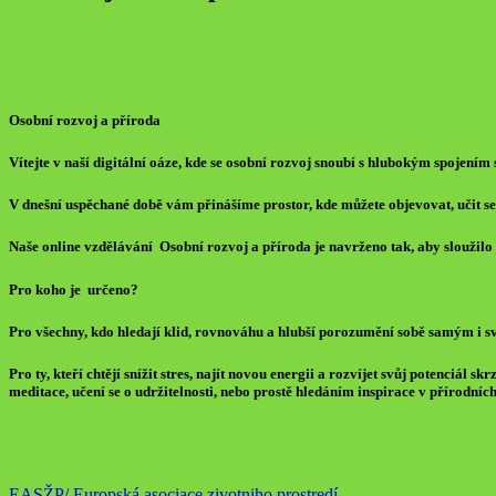
Osobní rozvoj a příroda
Vítejte v naší digitální oáze, kde se osobní rozvoj snoubí s hlubokým spojením 
V dnešní uspěchané době vám přinášíme prostor, kde můžete objevovat, učit se
Naše online vzdělávání Osobní rozvoj a příroda je navrženo tak, aby sloužil
Pro koho je určeno?
Pro všechny, kdo hledají klid, rovnováhu a hlubší porozumění sobě samým i s
Pro ty, kteří chtějí snížit stres, najít novou energii a rozvíjet svůj potenciál sk
meditace, učení se o udržitelnosti, nebo prostě hledáním inspirace v přírodníc
EASŽP/ Europská asociace zivotniho prostredí