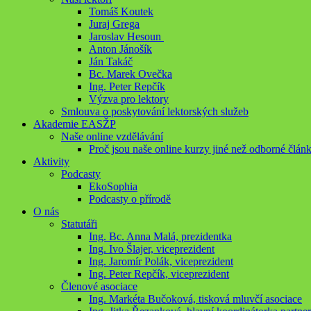
Tomáš Koutek
Juraj Grega
Jaroslav Hesoun
Anton Jánošík
Ján Takáč
Bc. Marek Ovečka
Ing. Peter Repčík
Výzva pro lektory
Smlouva o poskytování lektorských služeb
Akademie EASŽP
Naše online vzdělávání
Proč jsou naše online kurzy jiné než odborné člán
Aktivity
Podcasty
EkoSophia
Podcasty o přírodě
O nás
Statutáři
Ing. Bc. Anna Malá, prezidentka
Ing. Ivo Šlajer, viceprezident
Ing. Jaromír Polák, viceprezident
Ing. Peter Repčík, viceprezident
Členové asociace
Ing. Markéta Bučoková, tisková mluvčí asociace