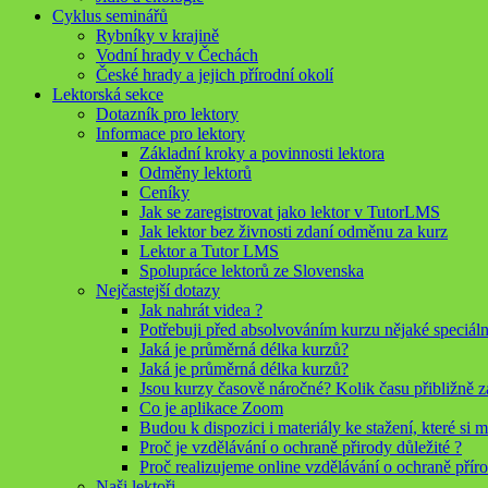
Cyklus seminářů
Rybníky v krajině
Vodní hrady v Čechách
České hrady a jejich přírodní okolí
Lektorská sekce
Dotazník pro lektory
Informace pro lektory
Základní kroky a povinnosti lektora
Odměny lektorů
Ceníky
Jak se zaregistrovat jako lektor v TutorLMS
Jak lektor bez živnosti zdaní odměnu za kurz
Lektor a Tutor LMS
Spolupráce lektorů ze Slovenska
Nejčastejší dotazy
Jak nahrát videa ?
Potřebuji před absolvováním kurzu nějaké speciáln
Jaká je průměrná délka kurzů?
Jaká je průměrná délka kurzů?
Jsou kurzy časově náročné? Kolik času přibližně 
Co je aplikace Zoom
Budou k dispozici i materiály ke stažení, které si
Proč je vzdělávání o ochraně přirody důležité ?
Proč realizujeme online vzdělávání o ochraně přír
Naši lektoři