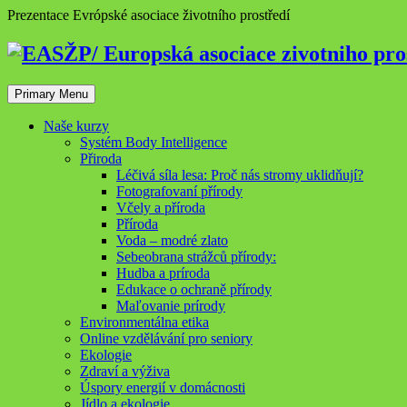
Skip
Prezentace Evrópské asociace životního prostředí
to
content
Primary Menu
Naše kurzy
Systém Body Intelligence
Přiroda
Léčivá síla lesa: Proč nás stromy uklidňují?
Fotografovaní přírody
Včely a příroda
Příroda
Voda – modré zlato
Sebeobrana strážců přírody:
Hudba a príroda
Edukace o ochraně přírody
Maľovanie prírody
Environmentálna etika
Online vzdělávání pro seniory
Ekologie
Zdraví a výživa
Úspory energií v domácnosti
Jídlo a ekologie