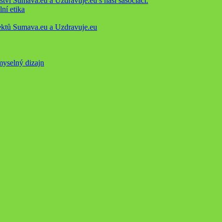
ství Šumava.eu a Uzdravuje.eu s naši sasociaci.
ní etika
ektů Sumava.eu a Uzdravuje.eu
myselný dizajn