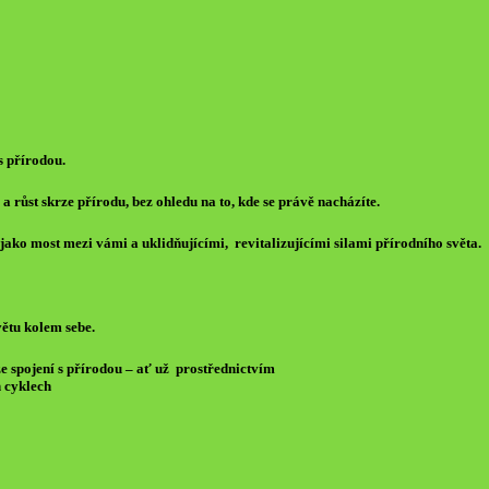
s přírodou.
 a růst skrze přírodu,
bez ohledu na to,
kde se právě nacházíte.
o jako most mezi vámi
a uklidňujícími,
revitalizujícími silami přírodního světa.
větu kolem sebe.
rze spojení s přírodou – ať už
prostřednictvím
h cyklech