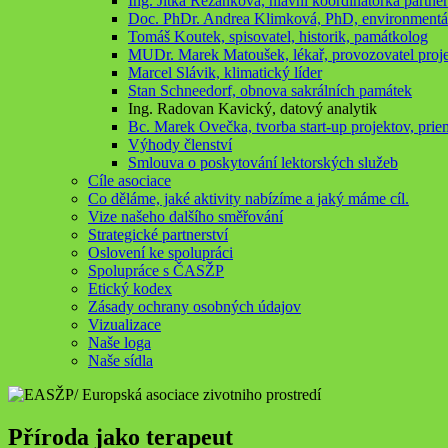
Ing. Jitka Řezanková, hlavní koordinátorka partner
Doc. PhDr. Andrea Klimková, PhD, environmentál
Tomáš Koutek, spisovatel, historik, památkolog
MUDr. Marek Matoušek, lékař, provozovatel proj
Marcel Slávik, klimatický líder
Stan Schneedorf, obnova sakrálních památek
Ing. Radovan Kavický, datový analytik
Bc. Marek Ovečka, tvorba start-up projektov, prie
Výhody členství
Smlouva o poskytování lektorských služeb
Cíle asociace
Co děláme, jaké aktivity nabízíme a jaký máme cíl.
Vize našeho dalšího směřování
Strategické partnerství
Oslovení ke spolupráci
Spolupráce s ČASŽP
Etický kodex
Zásady ochrany osobných údajov
Vizualizace
Naše loga
Naše sídla
Příroda jako terapeut