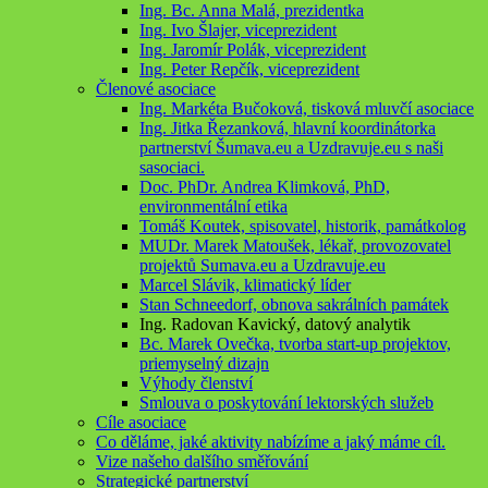
Ing. Bc. Anna Malá, prezidentka
Ing. Ivo Šlajer, viceprezident
Ing. Jaromír Polák, viceprezident
Ing. Peter Repčík, viceprezident
Členové asociace
Ing. Markéta Bučoková, tisková mluvčí asociace
Ing. Jitka Řezanková, hlavní koordinátorka
partnerství Šumava.eu a Uzdravuje.eu s naši
sasociaci.
Doc. PhDr. Andrea Klimková, PhD,
environmentální etika
Tomáš Koutek, spisovatel, historik, památkolog
MUDr. Marek Matoušek, lékař, provozovatel
projektů Sumava.eu a Uzdravuje.eu
Marcel Slávik, klimatický líder
Stan Schneedorf, obnova sakrálních památek
Ing. Radovan Kavický, datový analytik
Bc. Marek Ovečka, tvorba start-up projektov,
priemyselný dizajn
Výhody členství
Smlouva o poskytování lektorských služeb
Cíle asociace
Co děláme, jaké aktivity nabízíme a jaký máme cíl.
Vize našeho dalšího směřování
Strategické partnerství