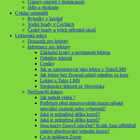
Úspory energií v domácnosti
Jídlo a ekologie
Cyklus seminářů
Rybníky v krajině
Vodní hrady v Čechách
České hrady a jejich přírodní okolí
Lektorská sekce
Dotazník pro lektory
Informace pro lektory
Základní kroky a povinnosti lektora
Odměny lektorů
Ceníky
Jak se zaregistrovat jako lektor v TutorLMS
Jak lektor bez živnosti zdaní odměnu za kurz
Lektor a Tutor LMS
Spolupráce lektorů ze Slovenska
Nejčastejší dotazy
Jak nahrát videa ?
Potřebuji před absolvováním kurzu nějaké
speciální znalosti nebo vybavení?
Jaká je průměrná délka kurzů?
Jaká je průměrná délka kurzů?
Jsou kurzy časově náročné? Kolik času přibližně
zabere absolvování jednoho kurzu?
Co je aplikace Zoom