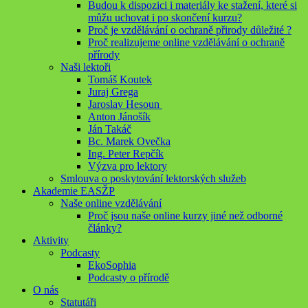
Budou k dispozici i materiály ke stažení, které si
můžu uchovat i po skončení kurzu?
Proč je vzdělávání o ochraně přirody důležité ?
Proč realizujeme online vzdělávání o ochraně
přírody
Naši lektoři
Tomáš Koutek
Juraj Grega
Jaroslav Hesoun
Anton Jánošík
Ján Takáč
Bc. Marek Ovečka
Ing. Peter Repčík
Výzva pro lektory
Smlouva o poskytování lektorských služeb
Akademie EASŽP
Naše online vzdělávání
Proč jsou naše online kurzy jiné než odborné
články?
Aktivity
Podcasty
EkoSophia
Podcasty o přírodě
O nás
Statutáři